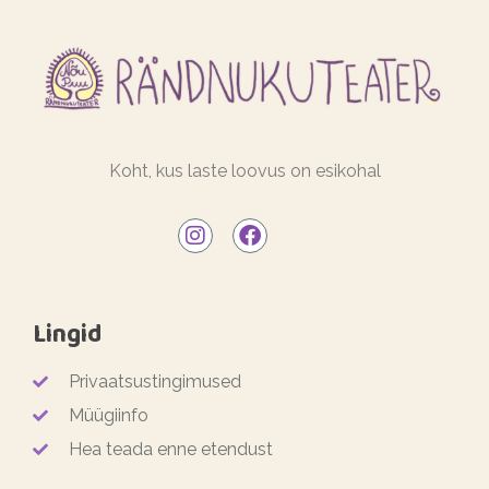
Koht, kus laste loovus on esikohal
Lingid
Privaatsustingimused
Müügiinfo
Hea teada enne etendust