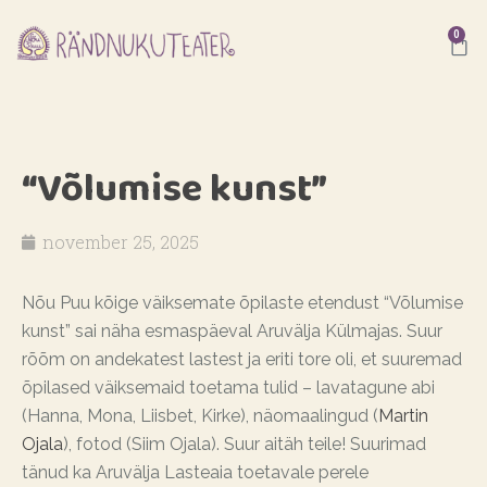
0
“Võlumise kunst”
november 25, 2025
Nõu Puu kõige väiksemate õpilaste etendust “Võlumise
kunst” sai näha esmaspäeval Aruvälja Külmajas. Suur
rõõm on andekatest lastest ja eriti tore oli, et suuremad
õpilased väiksemaid toetama tulid – lavatagune abi
(Hanna, Mona, Liisbet, Kirke), näomaalingud (
Martin
Ojala
), fotod (Siim Ojala). Suur aitäh teile! Suurimad
tänud ka Aruvälja Lasteaia toetavale perele