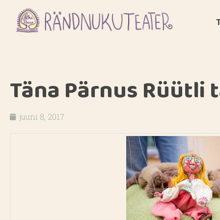
Täna Pärnus Rüütli 
juuni 8, 2017