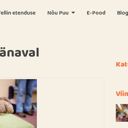
Tellin etenduse
Nõu Puu
E-Pood
Blog
tänaval
Kat
Vii