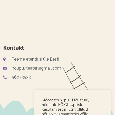
Kontakt
Teeme etendusi üle Eesti
noupuuteater@gmail.com
56073533
Klõpsates nupul „Nõustun”,
nõustute KÕIGI küpsiste
kasutamisega. Kontrollitud
nõusoleku saamiseks võite