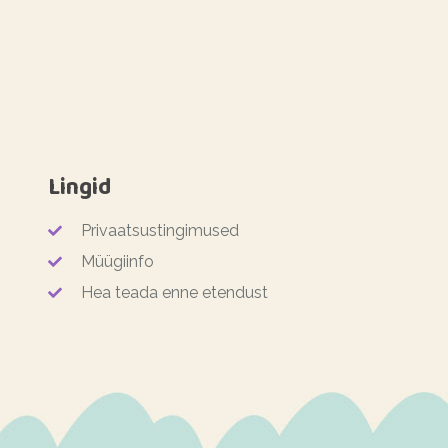
Lingid
Privaatsustingimused
Müügiinfo
Hea teada enne etendust