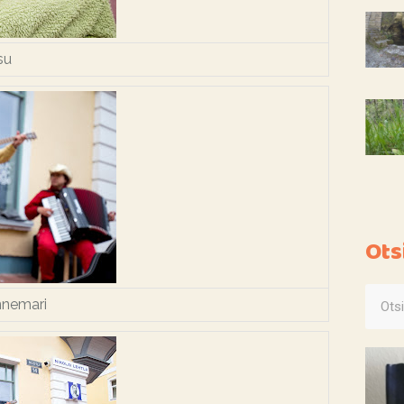
isu
Ots
Annemari