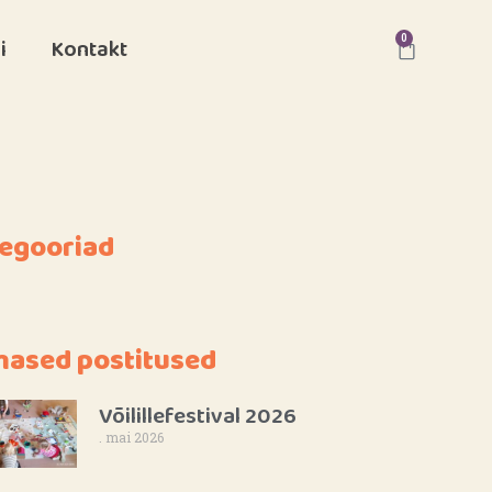
0
i
Kontakt
egooriad
mased postitused
Võilillefestival 2026
. mai 2026