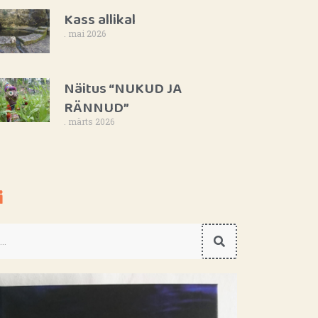
Kass allikal
. mai 2026
Näitus “NUKUD JA
RÄNNUD”
. märts 2026
i