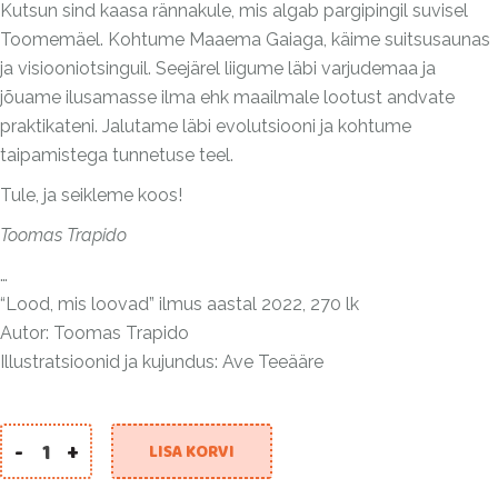
Kutsun sind kaasa rännakule, mis algab pargipingil suvisel
Toomemäel. Kohtume Maaema Gaiaga, käime suitsusaunas
ja visiooniotsinguil. Seejärel liigume läbi varjudemaa ja
jõuame ilusamasse ilma ehk maailmale lootust andvate
praktikateni. Jalutame läbi evolutsiooni ja kohtume
taipamistega tunnetuse teel.
Tule, ja seikleme koos!
Toomas Trapido
…
“Lood, mis loovad” ilmus aastal 2022, 270 lk
Autor: Toomas Trapido
Illustratsioonid ja kujundus: Ave Teeääre
-
+
LISA KORVI