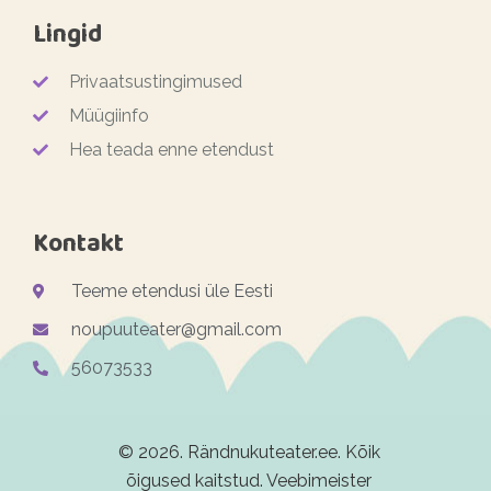
Lingid
Privaatsustingimused
Müügiinfo
Hea teada enne etendust
Kontakt
Teeme etendusi üle Eesti
noupuuteater@gmail.com
56073533
© 2026. Rändnukuteater.ee. Kõik
õigused kaitstud. Veebimeister