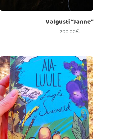
Valgusti “Janne”
200.00
€