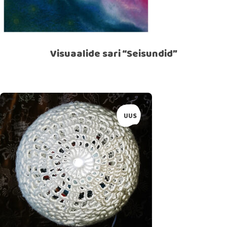
Visuaalide sari “Seisundid”
SOLD
UUS