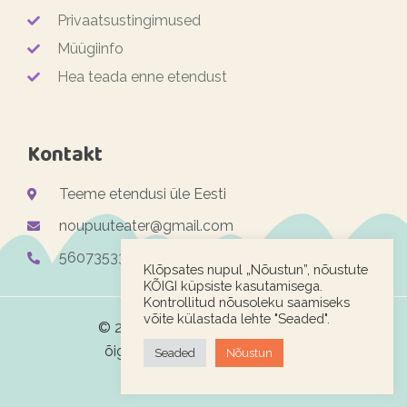
Privaatsustingimused
Müügiinfo
Hea teada enne etendust
Kontakt
Teeme etendusi üle Eesti
noupuuteater@gmail.com
56073533
Klõpsates nupul „Nõustun”, nõustute
KÕIGI küpsiste kasutamisega.
Kontrollitud nõusoleku saamiseks
võite külastada lehte "Seaded".
© 2026. Rändnukuteater.ee. Kõik
õigused kaitstud. Veebimeister
Seaded
Nõustun
Woofy.org