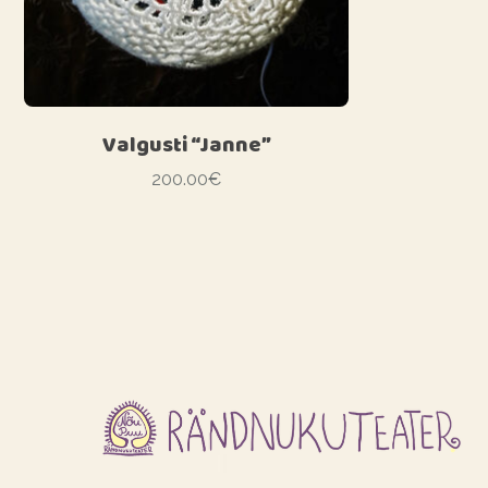
Valgusti “Janne”
200.00
€