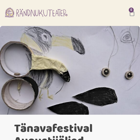
0
Tänavafestival